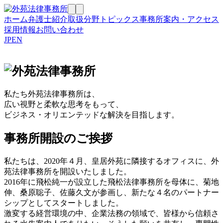
ホーム
弁護士紹介
取扱分野
トピックス
事務所案内・アクセス
採用情報
お問い合わせ
JP
EN
私たち外苑法律事務所は、
広い視野と柔軟な思考をもって、
ビジネス・オリエンテッドな解決を目指します。
事務所開設のご挨拶
私たちは、2020年４月、皇居外苑に隣接するオフィスに、外
苑法律事務所を開設いたしました。
2016年に飛松純一が設立した飛松法律事務所を母体に、菊地
伸、桑原聡子、佐藤久文が参画し、新たな４名のパートナー
シップとしてスタートしました。
激変する経営環境の中、企業法務の領域で、皆様から信頼さ